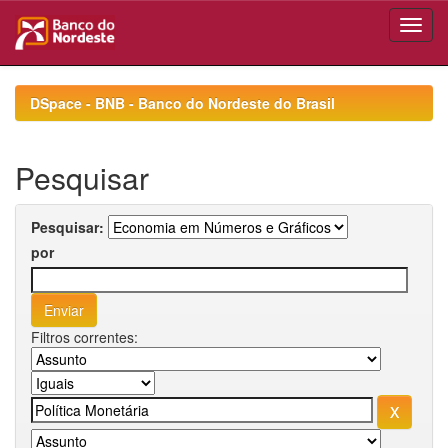
Skip
navigation
DSpace - BNB - Banco do Nordeste do Brasil
Pesquisar
Pesquisar:
por
Filtros correntes: