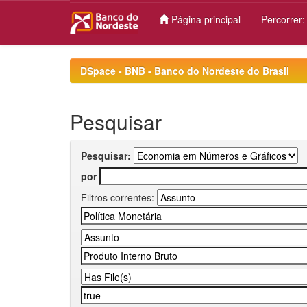
Página principal
Percorrer
Skip
navigation
DSpace - BNB - Banco do Nordeste do Brasil
Pesquisar
Pesquisar:
por
Filtros correntes: