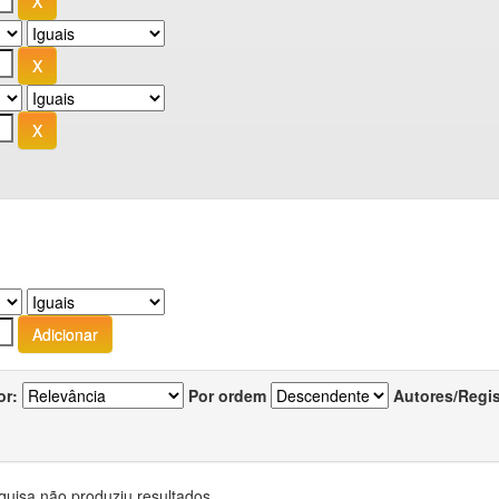
or:
Por ordem
Autores/Regi
quisa não produziu resultados.