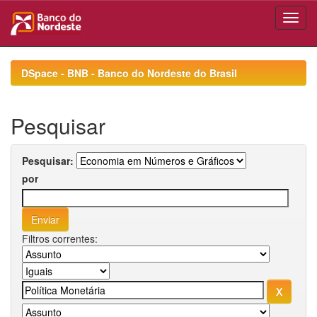
Skip
navigation
DSpace - BNB - Banco do Nordeste do Brasil
Pesquisar
Pesquisar:
por
Filtros correntes: