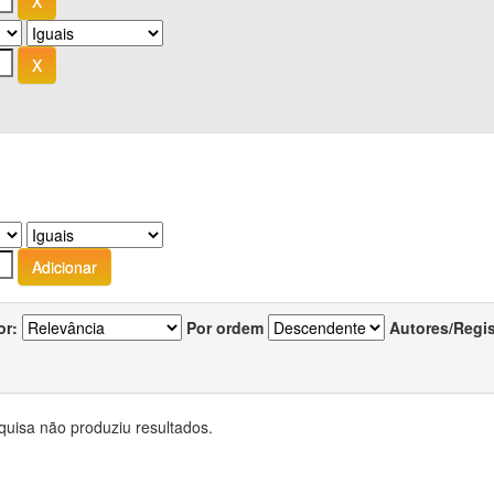
or:
Por ordem
Autores/Regi
quisa não produziu resultados.