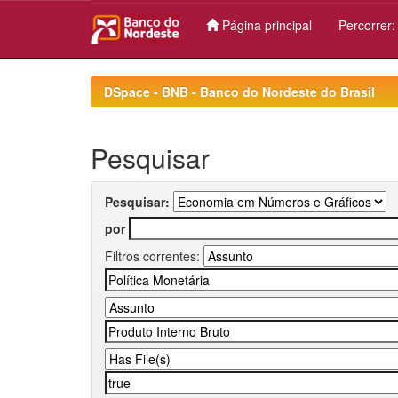
Página principal
Percorrer
Skip
navigation
DSpace - BNB - Banco do Nordeste do Brasil
Pesquisar
Pesquisar:
por
Filtros correntes: