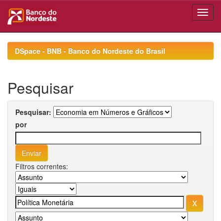
Skip
navigation
DSpace - BNB - Banco do Nordeste do Brasil
Pesquisar
Pesquisar:
por
Filtros correntes: