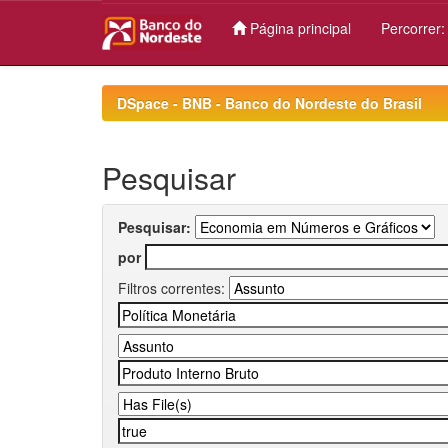
Página principal
Percorrer
Skip
navigation
DSpace - BNB - Banco do Nordeste do Brasil
Pesquisar
Pesquisar:
por
Filtros correntes: