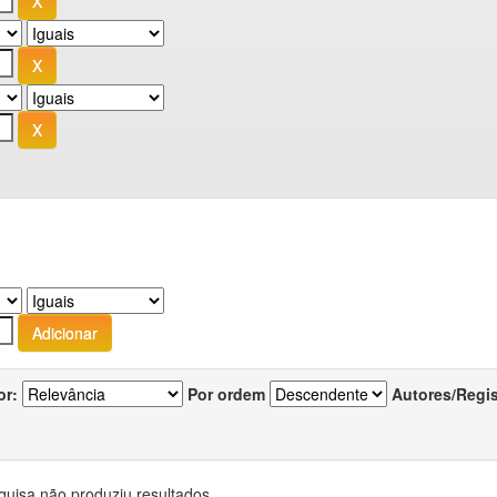
or:
Por ordem
Autores/Regi
quisa não produziu resultados.