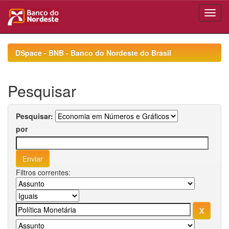
Skip
navigation
DSpace - BNB - Banco do Nordeste do Brasil
Pesquisar
Pesquisar:
por
Filtros correntes: