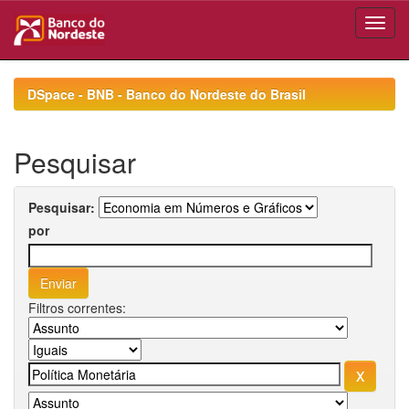
Skip
navigation
DSpace - BNB - Banco do Nordeste do Brasil
Pesquisar
Pesquisar:
por
Filtros correntes: