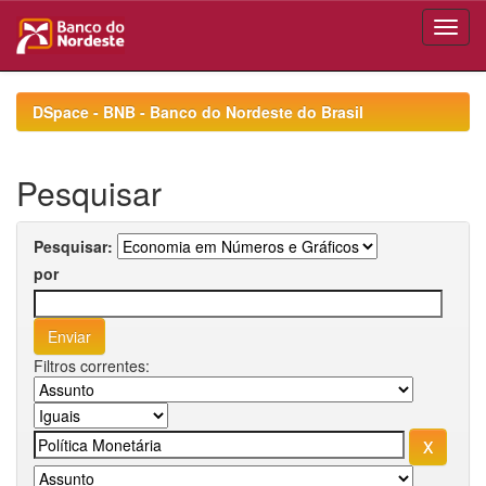
Skip
navigation
DSpace - BNB - Banco do Nordeste do Brasil
Pesquisar
Pesquisar:
por
Filtros correntes: