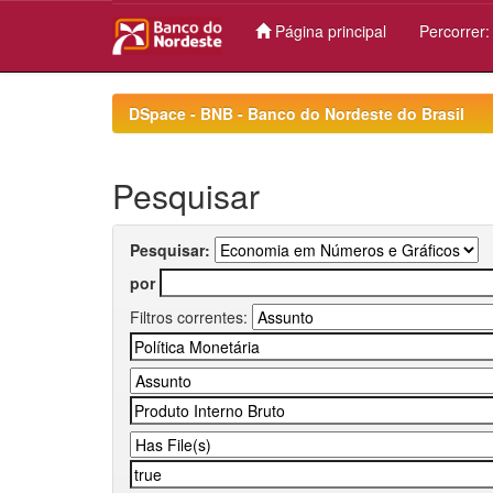
Página principal
Percorrer
Skip
navigation
DSpace - BNB - Banco do Nordeste do Brasil
Pesquisar
Pesquisar:
por
Filtros correntes: