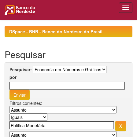
Skip
navigation
DSpace - BNB - Banco do Nordeste do Brasil
Pesquisar
Pesquisar:
por
Filtros correntes: