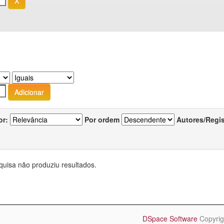
or:
Por ordem
Autores/Regi
quisa não produziu resultados.
DSpace Software
Copyrig