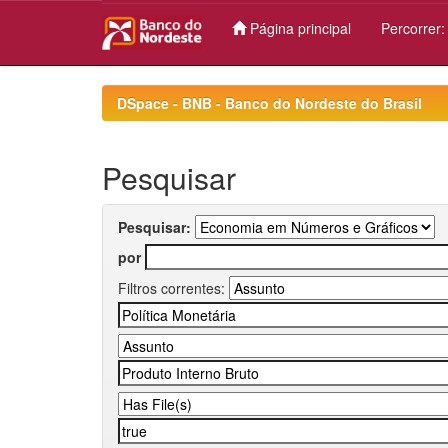
Página principal
Percorrer
Skip
navigation
DSpace - BNB - Banco do Nordeste do Brasil
Pesquisar
Pesquisar:
por
Filtros correntes: