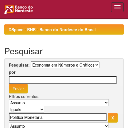
Skip
navigation
DSpace - BNB - Banco do Nordeste do Brasil
Pesquisar
Pesquisar:
por
Filtros correntes: