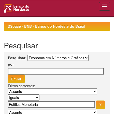
Skip
navigation
DSpace - BNB - Banco do Nordeste do Brasil
Pesquisar
Pesquisar:
por
Filtros correntes: