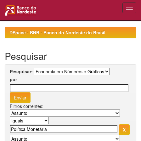
Skip
navigation
DSpace - BNB - Banco do Nordeste do Brasil
Pesquisar
Pesquisar:
por
Filtros correntes: