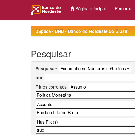
Página principal
Percorrer
Skip
navigation
DSpace - BNB - Banco do Nordeste do Brasil
Pesquisar
Pesquisar:
por
Filtros correntes: