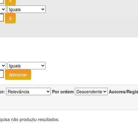
or:
Por ordem
Autores/Regi
quisa não produziu resultados.