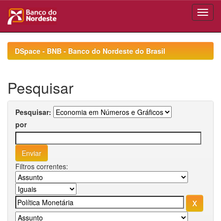
Skip
navigation
DSpace - BNB - Banco do Nordeste do Brasil
Pesquisar
Pesquisar:
por
Filtros correntes: