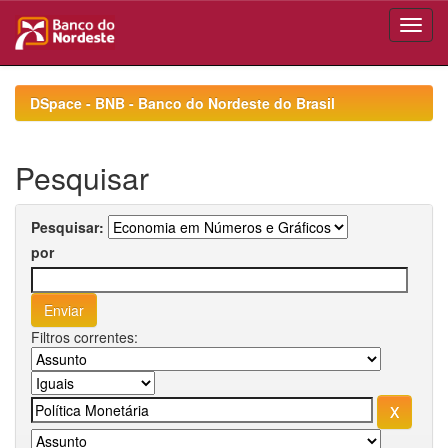
Skip
navigation
DSpace - BNB - Banco do Nordeste do Brasil
Pesquisar
Pesquisar:
por
Filtros correntes: