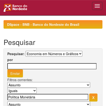
Skip
navigation
DSpace - BNB - Banco do Nordeste do Brasil
Pesquisar
Pesquisar:
por
Filtros correntes: