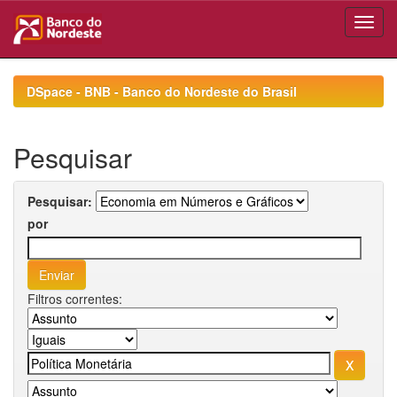
Skip
navigation
DSpace - BNB - Banco do Nordeste do Brasil
Pesquisar
Pesquisar:
por
Filtros correntes: