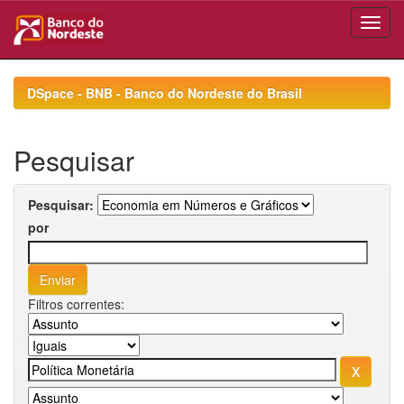
Skip
navigation
DSpace - BNB - Banco do Nordeste do Brasil
Pesquisar
Pesquisar:
por
Filtros correntes: