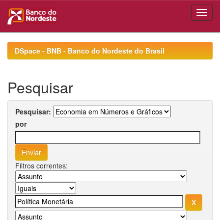
Skip
navigation
DSpace - BNB - Banco do Nordeste do Brasil
Pesquisar
Pesquisar:
por
Filtros correntes: