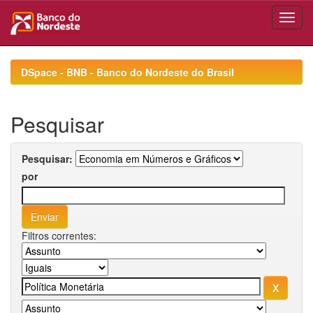
Skip
navigation
DSpace - BNB - Banco do Nordeste do Brasil
Pesquisar
Pesquisar:
por
Filtros correntes: