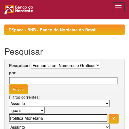
Skip
navigation
DSpace - BNB - Banco do Nordeste do Brasil
Pesquisar
Pesquisar:
por
Filtros correntes: