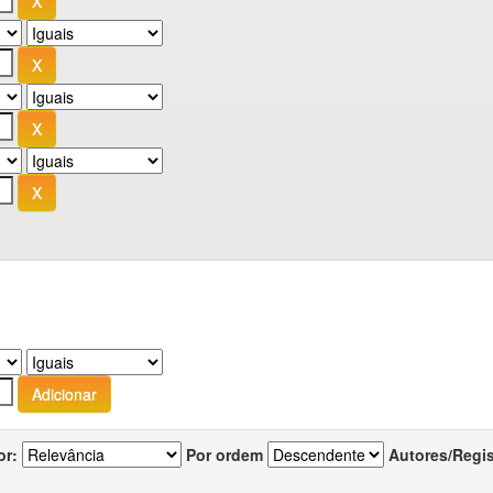
or:
Por ordem
Autores/Regi