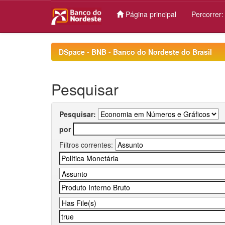
Página principal
Percorrer
Skip
navigation
DSpace - BNB - Banco do Nordeste do Brasil
Pesquisar
Pesquisar:
por
Filtros correntes: