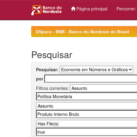
Página principal
Percorrer
Skip
navigation
DSpace - BNB - Banco do Nordeste do Brasil
Pesquisar
Pesquisar:
por
Filtros correntes: