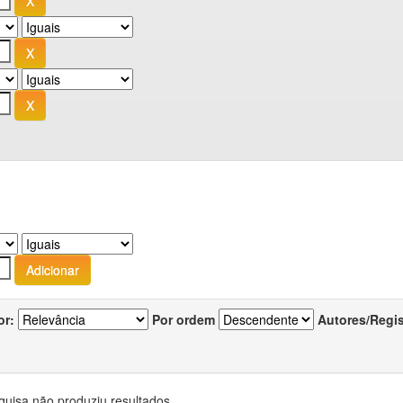
or:
Por ordem
Autores/Regi
quisa não produziu resultados.