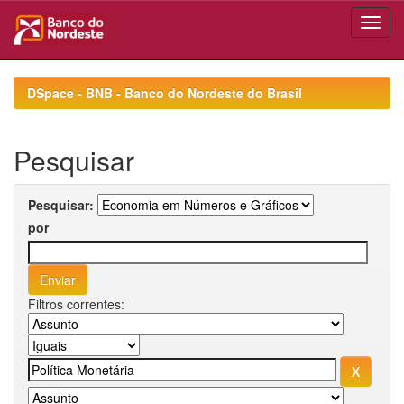
Skip
navigation
DSpace - BNB - Banco do Nordeste do Brasil
Pesquisar
Pesquisar:
por
Filtros correntes: