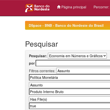
Página principal
Percorrer
Skip
navigation
DSpace - BNB - Banco do Nordeste do Brasil
Pesquisar
Pesquisar:
por
Filtros correntes: