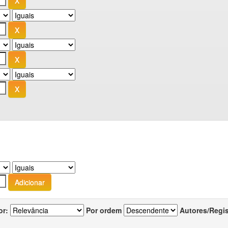
or:
Por ordem
Autores/Regi