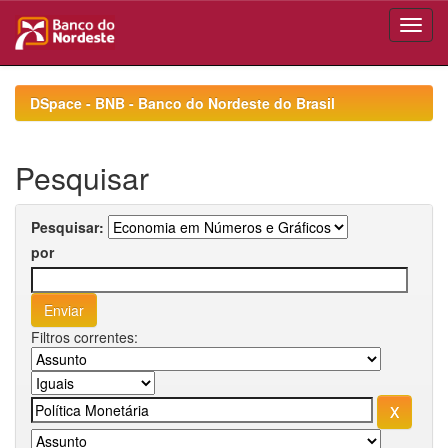
Skip
navigation
DSpace - BNB - Banco do Nordeste do Brasil
Pesquisar
Pesquisar:
por
Filtros correntes: