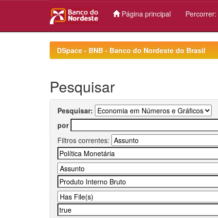
Página principal
Percorrer
Skip
navigation
DSpace - BNB - Banco do Nordeste do Brasil
Pesquisar
Pesquisar:
por
Filtros correntes: