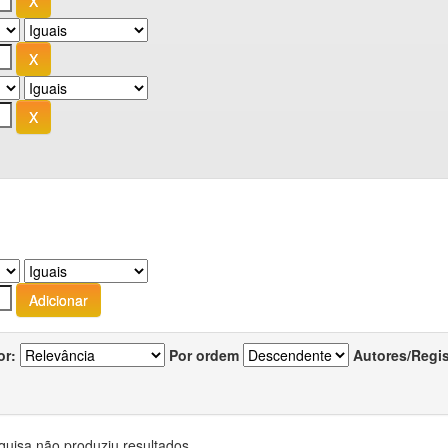
or:
Por ordem
Autores/Regi
quisa não produziu resultados.