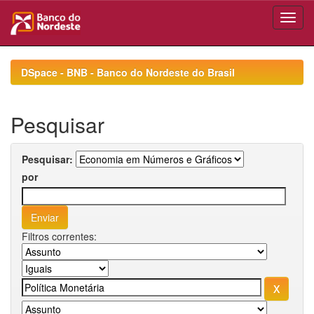
Skip
navigation
DSpace - BNB - Banco do Nordeste do Brasil
Pesquisar
Pesquisar:
por
Filtros correntes: