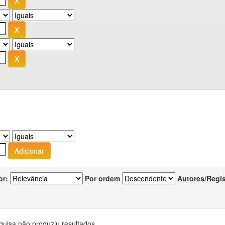
or:
Por ordem
Autores/Regi
quisa não produziu resultados.