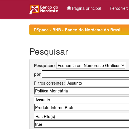
Página principal
Percorrer
Skip
navigation
DSpace - BNB - Banco do Nordeste do Brasil
Pesquisar
Pesquisar:
por
Filtros correntes: