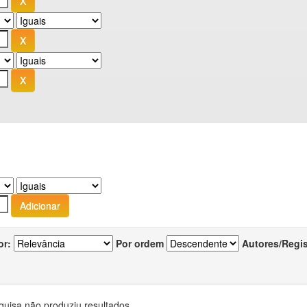
or:
Por ordem
Autores/Regi
quisa não produziu resultados.