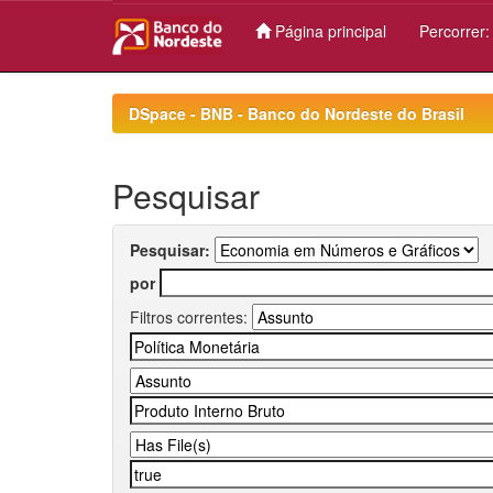
Página principal
Percorrer
Skip
navigation
DSpace - BNB - Banco do Nordeste do Brasil
Pesquisar
Pesquisar:
por
Filtros correntes: