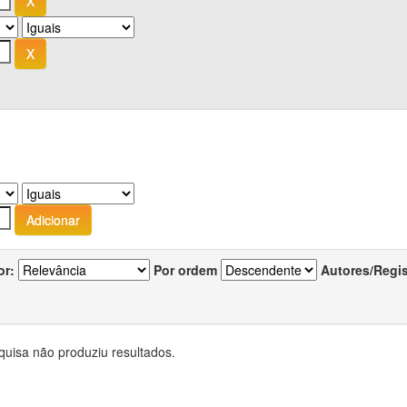
or:
Por ordem
Autores/Regi
quisa não produziu resultados.