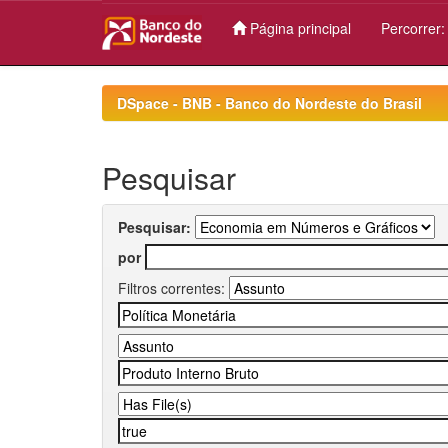
Página principal
Percorrer
Skip
navigation
DSpace - BNB - Banco do Nordeste do Brasil
Pesquisar
Pesquisar:
por
Filtros correntes: