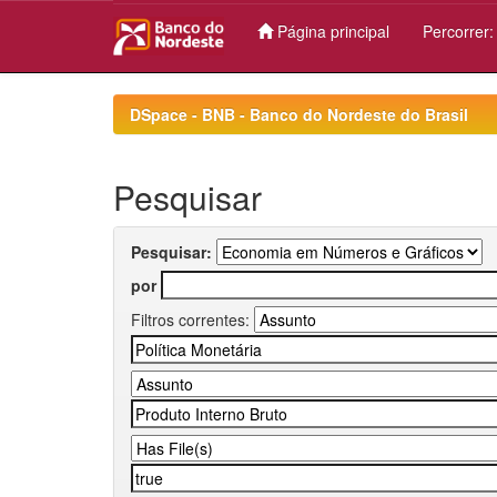
Página principal
Percorrer
Skip
navigation
DSpace - BNB - Banco do Nordeste do Brasil
Pesquisar
Pesquisar:
por
Filtros correntes: