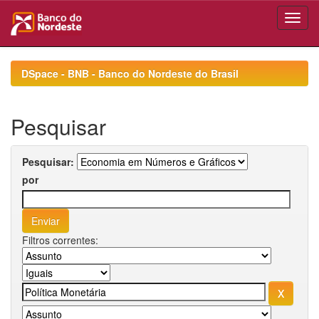
Skip
navigation
DSpace - BNB - Banco do Nordeste do Brasil
Pesquisar
Pesquisar:
por
Filtros correntes: