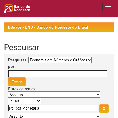
Skip
navigation
DSpace - BNB - Banco do Nordeste do Brasil
Pesquisar
Pesquisar:
por
Filtros correntes: