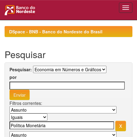
Skip
navigation
DSpace - BNB - Banco do Nordeste do Brasil
Pesquisar
Pesquisar:
por
Filtros correntes: