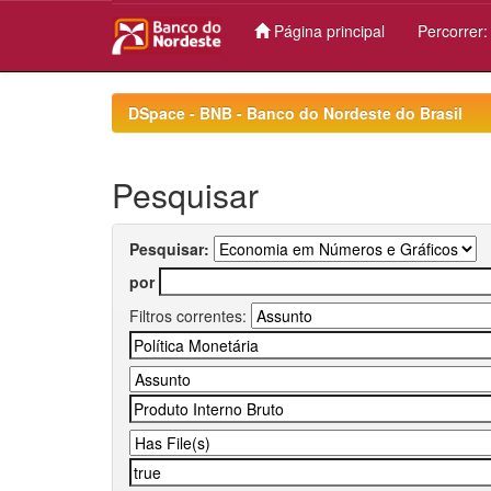
Página principal
Percorrer
Skip
navigation
DSpace - BNB - Banco do Nordeste do Brasil
Pesquisar
Pesquisar:
por
Filtros correntes: