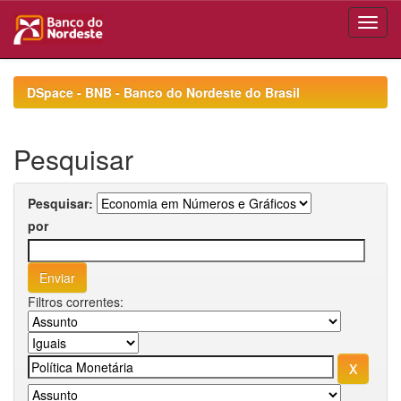
Skip
navigation
DSpace - BNB - Banco do Nordeste do Brasil
Pesquisar
Pesquisar:
por
Filtros correntes: