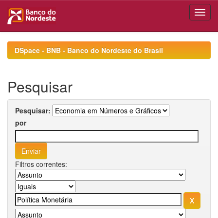
Skip
navigation
DSpace - BNB - Banco do Nordeste do Brasil
Pesquisar
Pesquisar:
por
Filtros correntes: