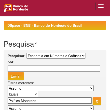
Skip
navigation
DSpace - BNB - Banco do Nordeste do Brasil
Pesquisar
Pesquisar:
por
Filtros correntes: