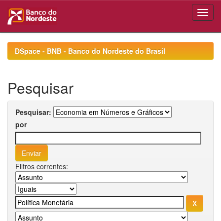
Skip
navigation
DSpace - BNB - Banco do Nordeste do Brasil
Pesquisar
Pesquisar:
por
Filtros correntes: