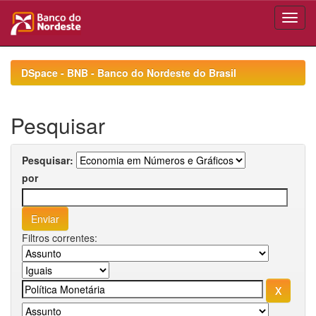
Skip
navigation
DSpace - BNB - Banco do Nordeste do Brasil
Pesquisar
Pesquisar:
por
Filtros correntes: