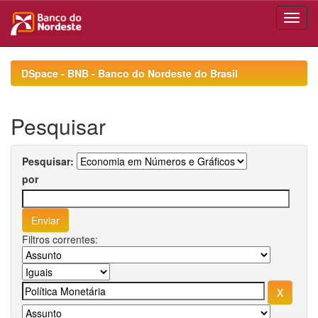
Skip
navigation
DSpace - BNB - Banco do Nordeste do Brasil
Pesquisar
Pesquisar:
por
Filtros correntes: