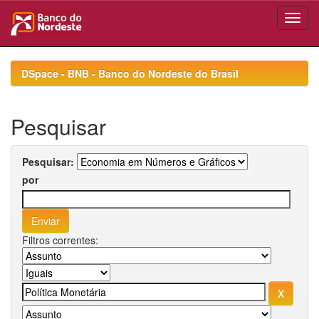
Skip
navigation
DSpace - BNB - Banco do Nordeste do Brasil
Pesquisar
Pesquisar:
por
Filtros correntes: