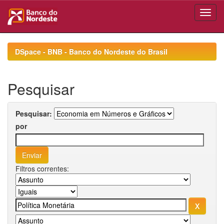
Skip
navigation
DSpace - BNB - Banco do Nordeste do Brasil
Pesquisar
Pesquisar:
por
Filtros correntes: