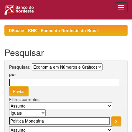
Skip
navigation
DSpace - BNB - Banco do Nordeste do Brasil
Pesquisar
Pesquisar:
por
Filtros correntes: