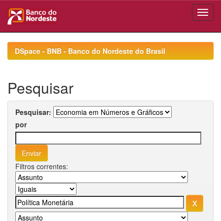
Skip
navigation
DSpace - BNB - Banco do Nordeste do Brasil
Pesquisar
Pesquisar:
por
Filtros correntes: