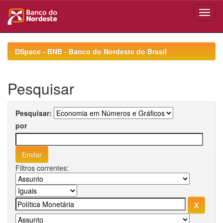
Skip
navigation
DSpace - BNB - Banco do Nordeste do Brasil
Pesquisar
Pesquisar:
por
Filtros correntes: